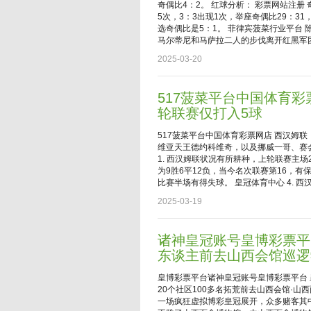
奇偶比4：2。 红球分析： 彩票网站注册
5次，3：3出现1次，举座奇偶比29：
选奇偶比是5：1。 菲律宾菠菜行业平台
马尔蒂尼和马萨拉二人的步伐离开红黑军团
2025-03-20
517菠菜平台中国体育彩票
轮联赛仅打入5球
517菠菜平台中国体育彩票网店 西汉姆联
维亚天王德约科维奇，以及挪威一哥、赛
1. 西汉姆联状况有所耕种，上轮联赛主场2
为9胜6平12负，当今名次联赛第16，有保
比赛半场有得失球。 皇冠体育中心 4. 西汉
2025-03-19
诸神皇冠账号皇博彩票平
东谈主前去山西会馆巡逻
皇博彩票平台诸神皇冠账号皇博彩票平台 皇
20个社区100多名拓荒前去山西会馆·山
一场疯狂虚拟博彩皇冠展开，众多赌客其