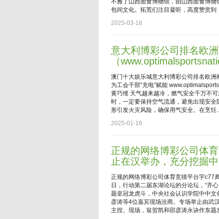
不雅了山西面食博物馆，由山西面食博物
包间文化。拓荒们注目凝听，高度赞赏到，
2025-03-18
意大利博彩公司排名欧洲
（www.optimalsportsnat
澳门十大娱乐城意大利博彩公司排名欧洲杯威尔士队
为工会干部“充电”赋能 www.optimals
黄巧维 天气越来越冷，燃气安全千万不
时，一定要保持空气流通，避免出现安全
形引发火灾风险，确保用气安全。在烹饪..
2025-01-16
正规的网络博彩公司体育竞猜
止在汉举办，充分挖掘中
正规的网络博彩公司体育竞猜平台宇c77典t
日，行动第二届东湖论坛的分论坛，“齐心
题皇冠龙虎斗，中央社会认识学院中中文
彦涛等4位嘉宾现场洽商。专场举止由武
主捏。现场，翁贺凯和邵彦涛永诀作东题发言