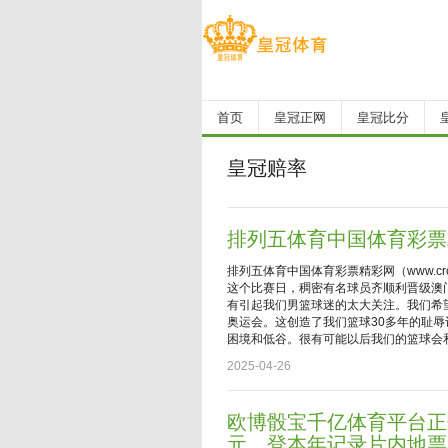
首页
皇冠正网
皇冠比分
皇冠赔率
排列五体育中国体育彩票精彩网（
排列五体育中国体育彩票精彩网（www.crow
这个比赛日，稠密有名球员齐顺利晋级澳
有引起我们男篮球迷的太大关注。我们希
奥运会。这创造了我们篮球30多年的耻
困境和低谷。很有可能以后我们的篮球会和我
2025-04-26
欧博骰宝千亿体育平台正
元，登本年记录片内地票