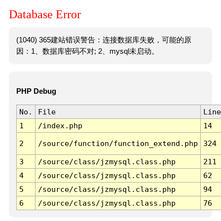
Database Error
(1040) 365建站错误警告：连接数据库失败，可能的原
因：1、数据库密码不对; 2、mysql未启动。
PHP Debug
No.
File
Line
1
/index.php
14
2
/source/function/function_extend.php
324
3
/source/class/jzmysql.class.php
211
4
/source/class/jzmysql.class.php
62
5
/source/class/jzmysql.class.php
94
6
/source/class/jzmysql.class.php
76