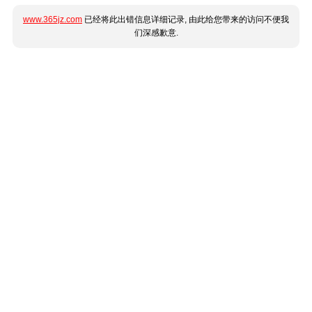
www.365jz.com
已经将此出错信息详细记录, 由此给您带来的访问不便我
们深感歉意.