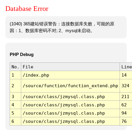
Database Error
(1040) 365建站错误警告：连接数据库失败，可能的原
因：1、数据库密码不对; 2、mysql未启动。
PHP Debug
No.
File
Line
1
/index.php
14
2
/source/function/function_extend.php
324
3
/source/class/jzmysql.class.php
211
4
/source/class/jzmysql.class.php
62
5
/source/class/jzmysql.class.php
94
6
/source/class/jzmysql.class.php
76