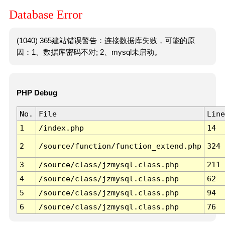
Database Error
(1040) 365建站错误警告：连接数据库失败，可能的原
因：1、数据库密码不对; 2、mysql未启动。
PHP Debug
No.
File
Line
1
/index.php
14
2
/source/function/function_extend.php
324
3
/source/class/jzmysql.class.php
211
4
/source/class/jzmysql.class.php
62
5
/source/class/jzmysql.class.php
94
6
/source/class/jzmysql.class.php
76