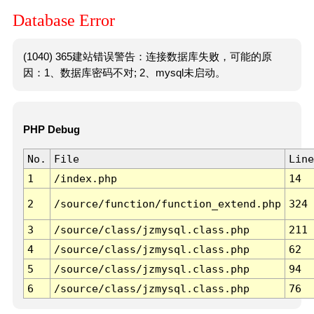
Database Error
(1040) 365建站错误警告：连接数据库失败，可能的原
因：1、数据库密码不对; 2、mysql未启动。
PHP Debug
No.
File
Line
1
/index.php
14
2
/source/function/function_extend.php
324
3
/source/class/jzmysql.class.php
211
4
/source/class/jzmysql.class.php
62
5
/source/class/jzmysql.class.php
94
6
/source/class/jzmysql.class.php
76