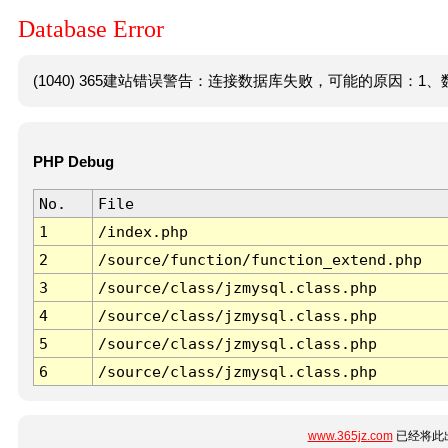
Database Error
(1040) 365建站错误警告：连接数据库失败，可能的原因：1、数
PHP Debug
No.
File
1
/index.php
2
/source/function/function_extend.php
3
/source/class/jzmysql.class.php
4
/source/class/jzmysql.class.php
5
/source/class/jzmysql.class.php
6
/source/class/jzmysql.class.php
www.365jz.com
已经将此