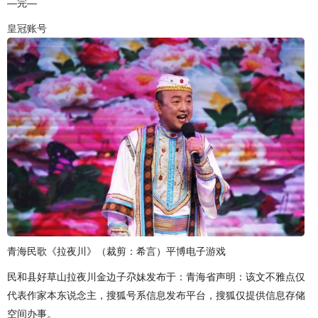
—完—
皇冠账号
青海民歌《拉夜川》（裁剪：希言）平博电子游戏
民和县好草山拉夜川金边子尕妹发布于：青海省声明：该文不雅点仅
代表作家本东说念主，搜狐号系信息发布平台，搜狐仅提供信息存储
空间办事。