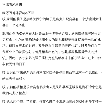
不凉着米粮川
狗万万博体育app下载
哎 肃州的脑子是嘉峪关西宁的脑子是燕麦川配合县有一个沙塘川大通
县有一个老爷山
聪明伶俐的双子座在人际关系上平博电子游戏，从来都是能够过得游
刃有余，也的的确确能够运用个人的魅力和智慧来取得属于自己的成
功。所以在更多的时候，双子座在生活里的表现也好，以及他们在工
作事业上的发挥也好，都是相当出色的，也是很容易赢得贵人的赏
识。因此，多才多艺的双子座注定也能够在未来的岁月当中过上一种
衣食无忧的日子。
哎 日月山下来是湟源县丹格尔的口子是多巴川西宁城有一个凤凰山小
峡出去是民和县
哎 以前的碾柏是乐皆县老鸦峡出去是民和县享堂以前是海石湾念念起
我的花儿了拉夜川
哎 念念起个花儿了拉夜川连夜么翻了个浪塘山三步踏成个两步半打一