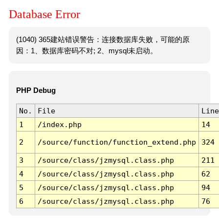
Database Error
(1040) 365建站错误警告：连接数据库失败，可能的原
因：1、数据库密码不对; 2、mysql未启动。
PHP Debug
No.
File
Line
1
/index.php
14
2
/source/function/function_extend.php
324
3
/source/class/jzmysql.class.php
211
4
/source/class/jzmysql.class.php
62
5
/source/class/jzmysql.class.php
94
6
/source/class/jzmysql.class.php
76