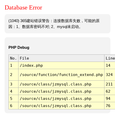
Database Error
(1040) 365建站错误警告：连接数据库失败，可能的原
因：1、数据库密码不对; 2、mysql未启动。
PHP Debug
No.
File
Line
1
/index.php
14
2
/source/function/function_extend.php
324
3
/source/class/jzmysql.class.php
211
4
/source/class/jzmysql.class.php
62
5
/source/class/jzmysql.class.php
94
6
/source/class/jzmysql.class.php
76