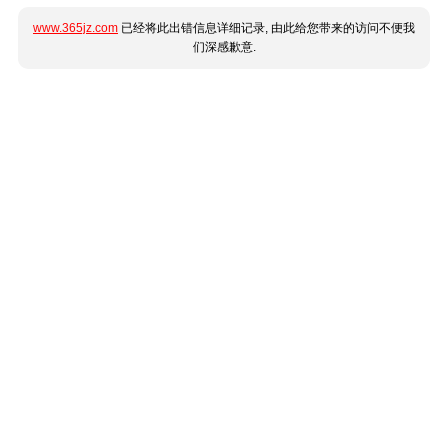
www.365jz.com
已经将此出错信息详细记录, 由此给您带来的访问不便我
们深感歉意.