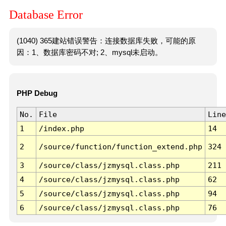
Database Error
(1040) 365建站错误警告：连接数据库失败，可能的原
因：1、数据库密码不对; 2、mysql未启动。
PHP Debug
No.
File
Line
1
/index.php
14
2
/source/function/function_extend.php
324
3
/source/class/jzmysql.class.php
211
4
/source/class/jzmysql.class.php
62
5
/source/class/jzmysql.class.php
94
6
/source/class/jzmysql.class.php
76