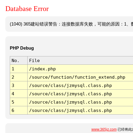
Database Error
(1040) 365建站错误警告：连接数据库失败，可能的原因：1、数
PHP Debug
No.
File
1
/index.php
2
/source/function/function_extend.php
3
/source/class/jzmysql.class.php
4
/source/class/jzmysql.class.php
5
/source/class/jzmysql.class.php
6
/source/class/jzmysql.class.php
www.365jz.com
已经将此