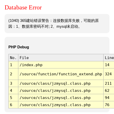
Database Error
(1040) 365建站错误警告：连接数据库失败，可能的原
因：1、数据库密码不对; 2、mysql未启动。
PHP Debug
No.
File
Line
1
/index.php
14
2
/source/function/function_extend.php
324
3
/source/class/jzmysql.class.php
211
4
/source/class/jzmysql.class.php
62
5
/source/class/jzmysql.class.php
94
6
/source/class/jzmysql.class.php
76