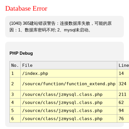
Database Error
(1040) 365建站错误警告：连接数据库失败，可能的原
因：1、数据库密码不对; 2、mysql未启动。
PHP Debug
No.
File
Line
1
/index.php
14
2
/source/function/function_extend.php
324
3
/source/class/jzmysql.class.php
211
4
/source/class/jzmysql.class.php
62
5
/source/class/jzmysql.class.php
94
6
/source/class/jzmysql.class.php
76