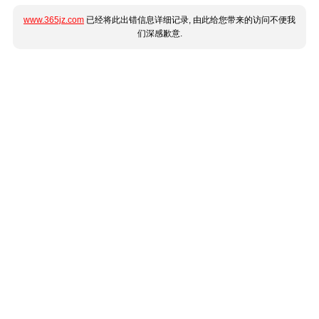
www.365jz.com
已经将此出错信息详细记录, 由此给您带来的访问不便我
们深感歉意.