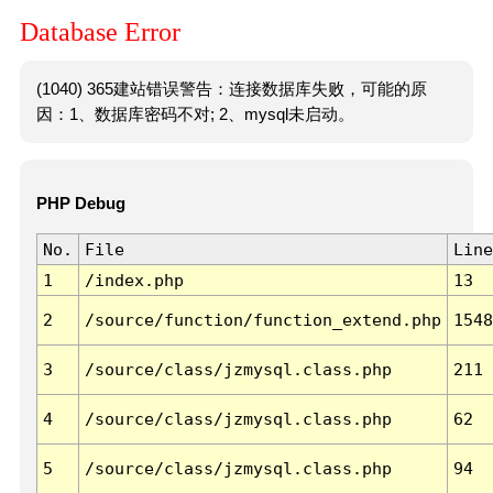
Database Error
(1040) 365建站错误警告：连接数据库失败，可能的原
因：1、数据库密码不对; 2、mysql未启动。
PHP Debug
No.
File
Line
1
/index.php
13
2
/source/function/function_extend.php
1548
3
/source/class/jzmysql.class.php
211
4
/source/class/jzmysql.class.php
62
5
/source/class/jzmysql.class.php
94