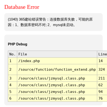
Database Error
(1040) 365建站错误警告：连接数据库失败，可能的原
因：1、数据库密码不对; 2、mysql未启动。
PHP Debug
No.
File
Line
1
/index.php
14
2
/source/function/function_extend.php
324
3
/source/class/jzmysql.class.php
211
4
/source/class/jzmysql.class.php
62
5
/source/class/jzmysql.class.php
94
6
/source/class/jzmysql.class.php
76