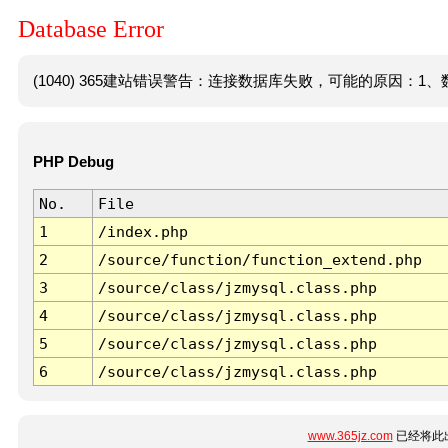
Database Error
(1040) 365建站错误警告：连接数据库失败，可能的原因：1、数
PHP Debug
No.
File
1
/index.php
2
/source/function/function_extend.php
3
/source/class/jzmysql.class.php
4
/source/class/jzmysql.class.php
5
/source/class/jzmysql.class.php
6
/source/class/jzmysql.class.php
www.365jz.com
已经将此