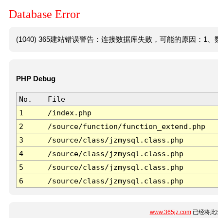
Database Error
(1040) 365建站错误警告：连接数据库失败，可能的原因：1、数
PHP Debug
No.
File
1
/index.php
2
/source/function/function_extend.php
3
/source/class/jzmysql.class.php
4
/source/class/jzmysql.class.php
5
/source/class/jzmysql.class.php
6
/source/class/jzmysql.class.php
www.365jz.com
已经将此