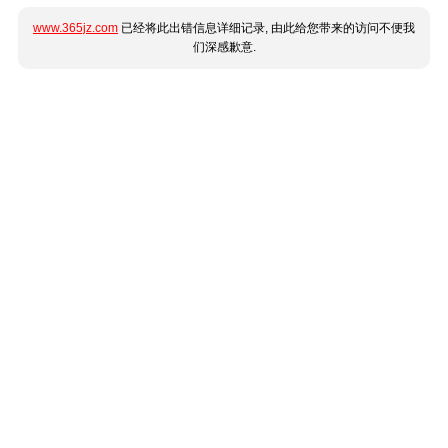
www.365jz.com
已经将此出错信息详细记录, 由此给您带来的访问不便我
们深感歉意.