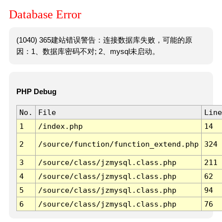
Database Error
(1040) 365建站错误警告：连接数据库失败，可能的原
因：1、数据库密码不对; 2、mysql未启动。
PHP Debug
No.
File
Line
1
/index.php
14
2
/source/function/function_extend.php
324
3
/source/class/jzmysql.class.php
211
4
/source/class/jzmysql.class.php
62
5
/source/class/jzmysql.class.php
94
6
/source/class/jzmysql.class.php
76