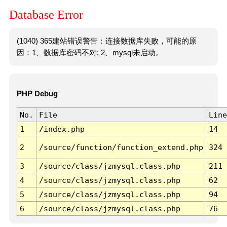
Database Error
(1040) 365建站错误警告：连接数据库失败，可能的原
因：1、数据库密码不对; 2、mysql未启动。
PHP Debug
No.
File
Line
1
/index.php
14
2
/source/function/function_extend.php
324
3
/source/class/jzmysql.class.php
211
4
/source/class/jzmysql.class.php
62
5
/source/class/jzmysql.class.php
94
6
/source/class/jzmysql.class.php
76