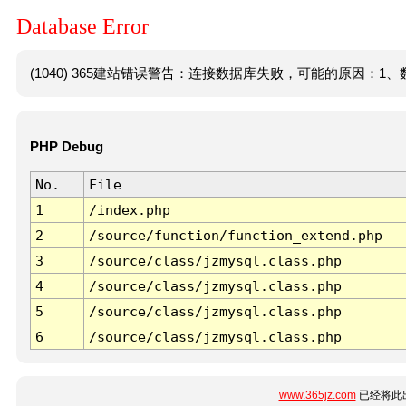
Database Error
(1040) 365建站错误警告：连接数据库失败，可能的原因：1、数
PHP Debug
No.
File
1
/index.php
2
/source/function/function_extend.php
3
/source/class/jzmysql.class.php
4
/source/class/jzmysql.class.php
5
/source/class/jzmysql.class.php
6
/source/class/jzmysql.class.php
www.365jz.com
已经将此