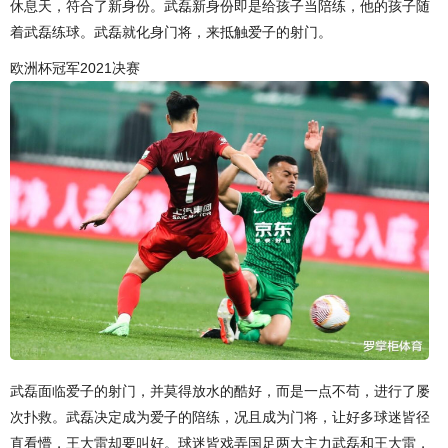
休息天，符合了新身份。武磊新身份即是给孩子当陪练，他的孩子随
着武磊练球。武磊就化身门将，来抵触爱子的射门。
欧洲杯冠军2021决赛
武磊面临爱子的射门，并莫得放水的酷好，而是一点不苟，进行了屡
次扑救。武磊决定成为爱子的陪练，况且成为门将，让好多球迷皆径
直看懵，王大雷却要叫好。球迷皆戏弄国足两大主力武磊和王大雷，