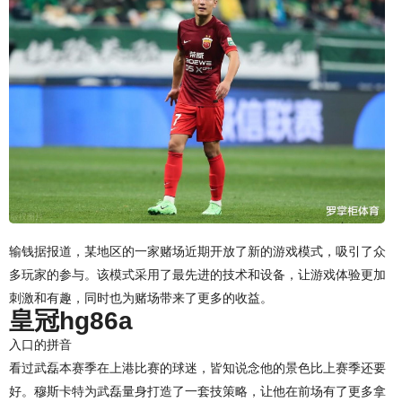
输钱据报道，某地区的一家赌场近期开放了新的游戏模式，吸引了众
多玩家的参与。该模式采用了最先进的技术和设备，让游戏体验更加
刺激和有趣，同时也为赌场带来了更多的收益。
皇冠hg86a
入口的拼音
看过武磊本赛季在上港比赛的球迷，皆知说念他的景色比上赛季还要
好。穆斯卡特为武磊量身打造了一套技策略，让他在前场有了更多拿