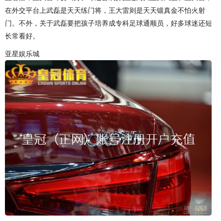
在外交平台上武磊是天天练门将，王大雷则是天天锻真金不怕火射
门。不外，关于武磊要把孩子培养成专科足球通顺员，好多球迷还短
长常看好。
亚星娱乐城