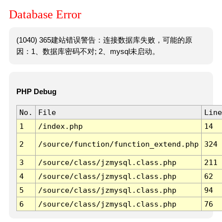
Database Error
(1040) 365建站错误警告：连接数据库失败，可能的原
因：1、数据库密码不对; 2、mysql未启动。
PHP Debug
No.
File
Line
1
/index.php
14
2
/source/function/function_extend.php
324
3
/source/class/jzmysql.class.php
211
4
/source/class/jzmysql.class.php
62
5
/source/class/jzmysql.class.php
94
6
/source/class/jzmysql.class.php
76