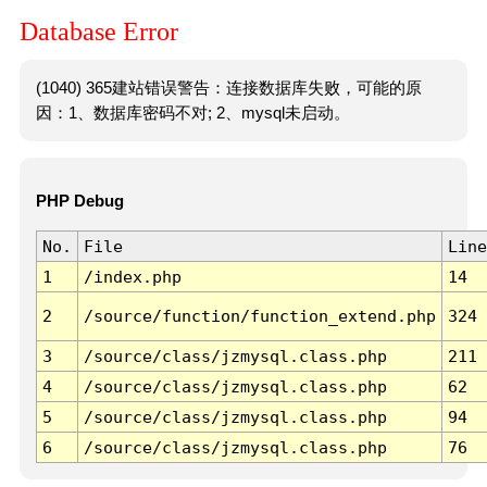
Database Error
(1040) 365建站错误警告：连接数据库失败，可能的原
因：1、数据库密码不对; 2、mysql未启动。
PHP Debug
No.
File
Line
1
/index.php
14
2
/source/function/function_extend.php
324
3
/source/class/jzmysql.class.php
211
4
/source/class/jzmysql.class.php
62
5
/source/class/jzmysql.class.php
94
6
/source/class/jzmysql.class.php
76