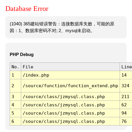
Database Error
(1040) 365建站错误警告：连接数据库失败，可能的原
因：1、数据库密码不对; 2、mysql未启动。
PHP Debug
No.
File
Line
1
/index.php
14
2
/source/function/function_extend.php
324
3
/source/class/jzmysql.class.php
211
4
/source/class/jzmysql.class.php
62
5
/source/class/jzmysql.class.php
94
6
/source/class/jzmysql.class.php
76