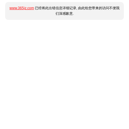
www.365jz.com
已经将此出错信息详细记录, 由此给您带来的访问不便我
们深感歉意.