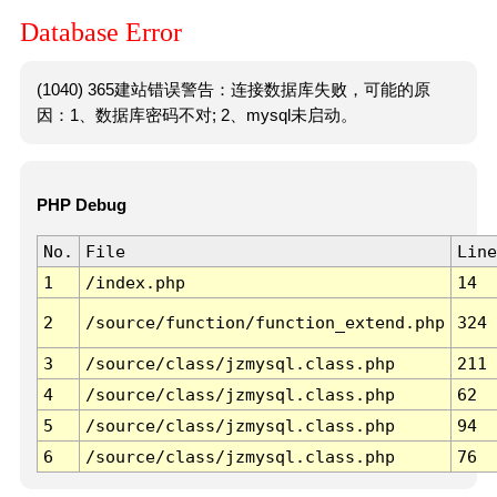
Database Error
(1040) 365建站错误警告：连接数据库失败，可能的原
因：1、数据库密码不对; 2、mysql未启动。
PHP Debug
No.
File
Line
1
/index.php
14
2
/source/function/function_extend.php
324
3
/source/class/jzmysql.class.php
211
4
/source/class/jzmysql.class.php
62
5
/source/class/jzmysql.class.php
94
6
/source/class/jzmysql.class.php
76