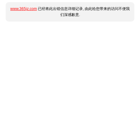
www.365jz.com
已经将此出错信息详细记录, 由此给您带来的访问不便我
们深感歉意.