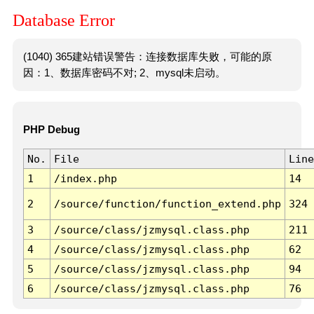
Database Error
(1040) 365建站错误警告：连接数据库失败，可能的原
因：1、数据库密码不对; 2、mysql未启动。
PHP Debug
No.
File
Line
1
/index.php
14
2
/source/function/function_extend.php
324
3
/source/class/jzmysql.class.php
211
4
/source/class/jzmysql.class.php
62
5
/source/class/jzmysql.class.php
94
6
/source/class/jzmysql.class.php
76