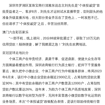
深圳市罗湖区某珠宝商行清雅东说念主刘先生是“个体投诚贷”首
批受益者之一。客岁8月，刘先生才运转试水直播带货，尝到甜头的他
准备升级直播斥地，但大部分资金齐压在了货色上，一时发愁不已。
但在请求了“个体投诚贷”之后，辛苦治丝而棼。
澳门六合彩百家乐
“一部手机，线上请问，20分钟就审批通过了，获取了10万元的
信用贷款！颠倒便捷，解了我燃眉之急！”刘先生欢腾地说。
皇冠篮球走地比分
个体工商户在华贵经济、肃肃干事、促进鼎新、便捷大众生存等
方面阐扬着蹙迫作用。深圳农商银行行为原土银行，贬抑下千里服务
要点，耐久把中小微企业、个体工商户行为中枢服务群体，终局2023
年6月末，该行中小微企业贷款余额近2300亿元，占筹划性贷款比重
近90%；其中有贷款余额的个体工商户户数普及12000户，占筹划性
贷款户数比重达26%。连年来，为助力个体工商户高质地发展，深圳
农商银行以数字化转型为捏手，无间丰富普惠小微贷款数字化运营的
业务场景。本次“个体投诚贷”政银配合表情，是该行鼓励传统银行普