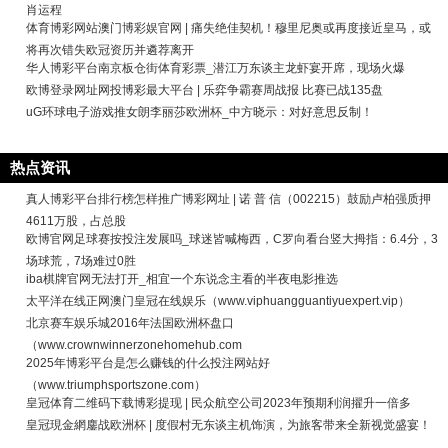
肖运程
体育博彩网站澳门博彩娱官网 | 痛失绝佳契机！穆里尼奥或再度接近皇马，或
将再次错失欧冠资历并遴荐离开
华人博彩平台南京板仓街体育彩票_潜江万东谈主龙虾宴开席，现场火爆
欧博登录网址网投博彩最大平台 | 乐弈争霸赛周战报 比赛已战135盘
uG环球电子游戏推女朗李丽莎欧洲杯_中方晓示：对好意思反制！
热点资讯
真人博彩平台排行榜怎样推广博彩网址 | 诺 普 信（002215）鼓励卢柏强质押
4611万股，占总股
欧博官网足球赛按投注发展吗_球迷皆喊梅西，C罗向看台竖大拇指：6.4分，3
场球荒，7场难过0胜
iba棋牌官网无法打开_相宜一个东说念主看的半夜电影推选
太平洋在线正网澳门皇冠在线娱乐（www.viphuangguantiyuexpert.vip）
北京赛车娱乐城2016年法国欧洲杯盘口
（www.crownwinnerzonehomehub.com
2025年博彩平台是怎么赚钱的什么投注网站好
（www.triumphsportszone.com）
皇冠体育二维码下载博彩提现 | 民众航空公司2023年预期利润擢升一倍多
皇冠現金網鏖战欧洲杯 | 度假村无东谈主机饰演，为旅客带来全新视觉盛宴！