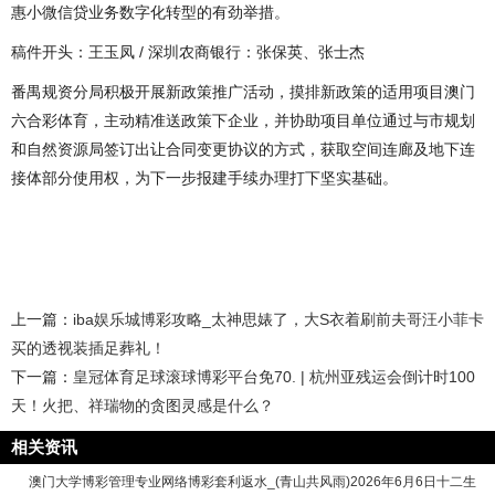
惠小微信贷业务数字化转型的有劲举措。
稿件开头：王玉凤 / 深圳农商银行：张保英、张士杰
番禺规资分局积极开展新政策推广活动，摸排新政策的适用项目澳门
六合彩体育，主动精准送政策下企业，并协助项目单位通过与市规划
和自然资源局签订出让合同变更协议的方式，获取空间连廊及地下连
接体部分使用权，为下一步报建手续办理打下坚实基础。
上一篇：
iba娱乐城博彩攻略_太神思婊了，大S衣着刷前夫哥汪小菲卡
买的透视装插足葬礼！
下一篇：
皇冠体育足球滚球博彩平台免70. | 杭州亚残运会倒计时100
天！火把、祥瑞物的贪图灵感是什么？
相关资讯
澳门大学博彩管理专业网络博彩套利返水_(青山共风雨)2026年6月6日十二生