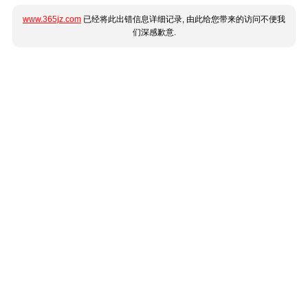
www.365jz.com
已经将此出错信息详细记录, 由此给您带来的访问不便我
们深感歉意.