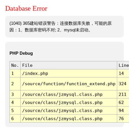
Database Error
(1040) 365建站错误警告：连接数据库失败，可能的原
因：1、数据库密码不对; 2、mysql未启动。
PHP Debug
No.
File
Line
1
/index.php
14
2
/source/function/function_extend.php
324
3
/source/class/jzmysql.class.php
211
4
/source/class/jzmysql.class.php
62
5
/source/class/jzmysql.class.php
94
6
/source/class/jzmysql.class.php
76