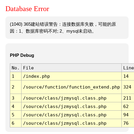
Database Error
(1040) 365建站错误警告：连接数据库失败，可能的原
因：1、数据库密码不对; 2、mysql未启动。
PHP Debug
No.
File
Line
1
/index.php
14
2
/source/function/function_extend.php
324
3
/source/class/jzmysql.class.php
211
4
/source/class/jzmysql.class.php
62
5
/source/class/jzmysql.class.php
94
6
/source/class/jzmysql.class.php
76