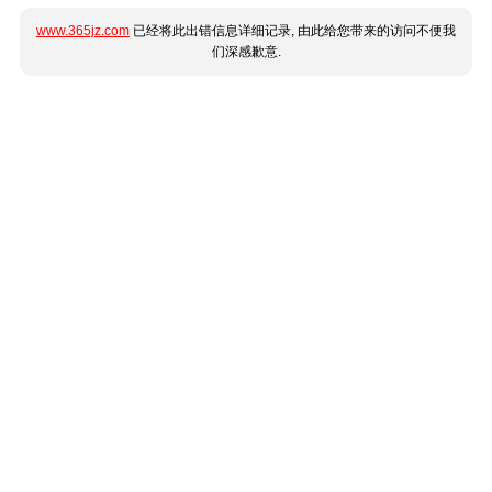
www.365jz.com
已经将此出错信息详细记录, 由此给您带来的访问不便我
们深感歉意.