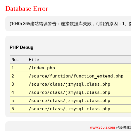
Database Error
(1040) 365建站错误警告：连接数据库失败，可能的原因：1、数
PHP Debug
No.
File
1
/index.php
2
/source/function/function_extend.php
3
/source/class/jzmysql.class.php
4
/source/class/jzmysql.class.php
5
/source/class/jzmysql.class.php
6
/source/class/jzmysql.class.php
www.365jz.com
已经将此