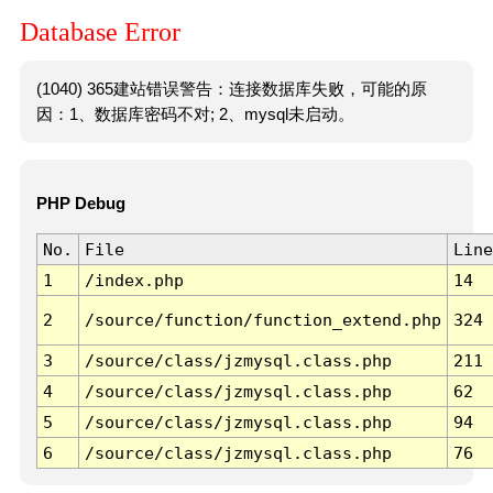
Database Error
(1040) 365建站错误警告：连接数据库失败，可能的原
因：1、数据库密码不对; 2、mysql未启动。
PHP Debug
No.
File
Line
1
/index.php
14
2
/source/function/function_extend.php
324
3
/source/class/jzmysql.class.php
211
4
/source/class/jzmysql.class.php
62
5
/source/class/jzmysql.class.php
94
6
/source/class/jzmysql.class.php
76