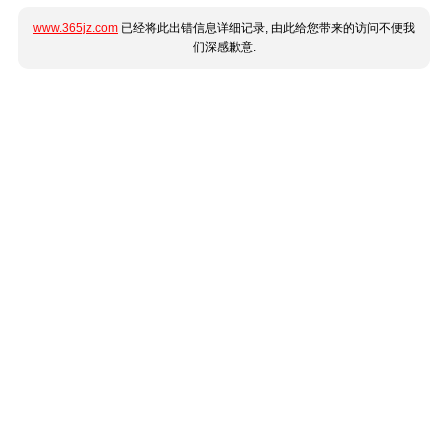
www.365jz.com
已经将此出错信息详细记录, 由此给您带来的访问不便我
们深感歉意.