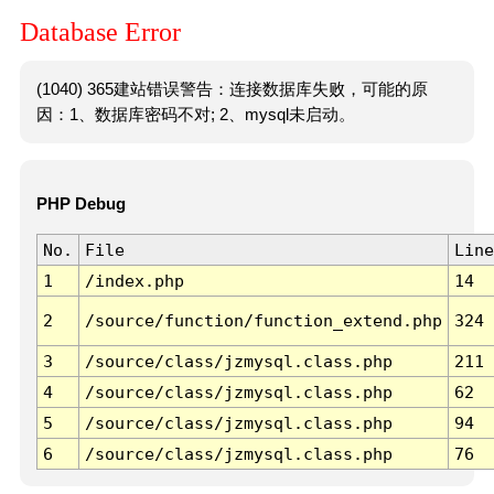
Database Error
(1040) 365建站错误警告：连接数据库失败，可能的原
因：1、数据库密码不对; 2、mysql未启动。
PHP Debug
No.
File
Line
1
/index.php
14
2
/source/function/function_extend.php
324
3
/source/class/jzmysql.class.php
211
4
/source/class/jzmysql.class.php
62
5
/source/class/jzmysql.class.php
94
6
/source/class/jzmysql.class.php
76