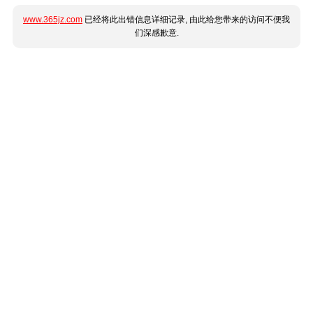
www.365jz.com
已经将此出错信息详细记录, 由此给您带来的访问不便我
们深感歉意.