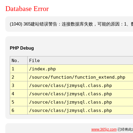
Database Error
(1040) 365建站错误警告：连接数据库失败，可能的原因：1、数
PHP Debug
No.
File
1
/index.php
2
/source/function/function_extend.php
3
/source/class/jzmysql.class.php
4
/source/class/jzmysql.class.php
5
/source/class/jzmysql.class.php
6
/source/class/jzmysql.class.php
www.365jz.com
已经将此