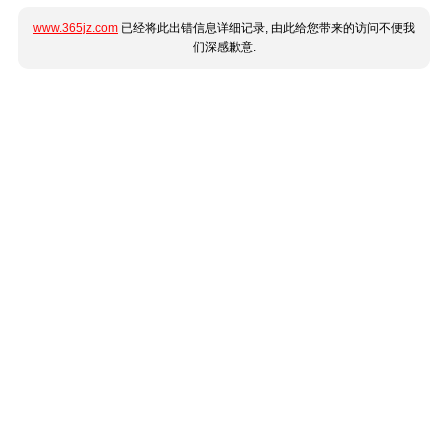
www.365jz.com
已经将此出错信息详细记录, 由此给您带来的访问不便我
们深感歉意.