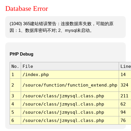
Database Error
(1040) 365建站错误警告：连接数据库失败，可能的原
因：1、数据库密码不对; 2、mysql未启动。
PHP Debug
No.
File
Line
1
/index.php
14
2
/source/function/function_extend.php
324
3
/source/class/jzmysql.class.php
211
4
/source/class/jzmysql.class.php
62
5
/source/class/jzmysql.class.php
94
6
/source/class/jzmysql.class.php
76