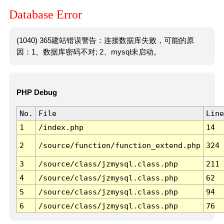
Database Error
(1040) 365建站错误警告：连接数据库失败，可能的原
因：1、数据库密码不对; 2、mysql未启动。
PHP Debug
No.
File
Line
1
/index.php
14
2
/source/function/function_extend.php
324
3
/source/class/jzmysql.class.php
211
4
/source/class/jzmysql.class.php
62
5
/source/class/jzmysql.class.php
94
6
/source/class/jzmysql.class.php
76