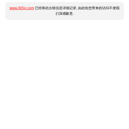
www.365jz.com
已经将此出错信息详细记录, 由此给您带来的访问不便我
们深感歉意.