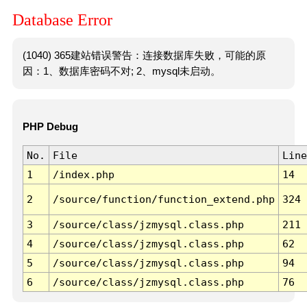
Database Error
(1040) 365建站错误警告：连接数据库失败，可能的原
因：1、数据库密码不对; 2、mysql未启动。
PHP Debug
No.
File
Line
1
/index.php
14
2
/source/function/function_extend.php
324
3
/source/class/jzmysql.class.php
211
4
/source/class/jzmysql.class.php
62
5
/source/class/jzmysql.class.php
94
6
/source/class/jzmysql.class.php
76