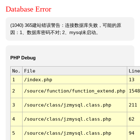
Database Error
(1040) 365建站错误警告：连接数据库失败，可能的原
因：1、数据库密码不对; 2、mysql未启动。
PHP Debug
No.
File
Line
1
/index.php
13
2
/source/function/function_extend.php
1548
3
/source/class/jzmysql.class.php
211
4
/source/class/jzmysql.class.php
62
5
/source/class/jzmysql.class.php
94