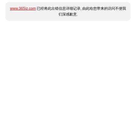
www.365jz.com
已经将此出错信息详细记录, 由此给您带来的访问不便我
们深感歉意.