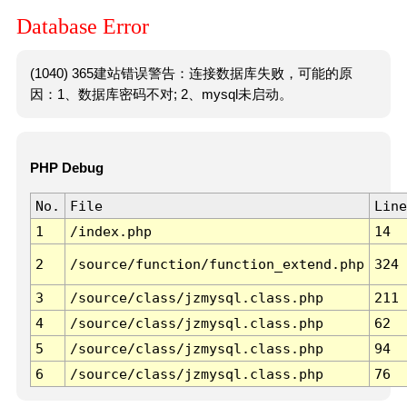
Database Error
(1040) 365建站错误警告：连接数据库失败，可能的原
因：1、数据库密码不对; 2、mysql未启动。
PHP Debug
No.
File
Line
1
/index.php
14
2
/source/function/function_extend.php
324
3
/source/class/jzmysql.class.php
211
4
/source/class/jzmysql.class.php
62
5
/source/class/jzmysql.class.php
94
6
/source/class/jzmysql.class.php
76