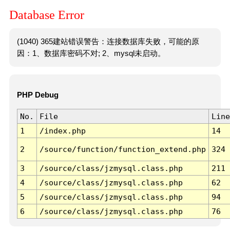
Database Error
(1040) 365建站错误警告：连接数据库失败，可能的原
因：1、数据库密码不对; 2、mysql未启动。
PHP Debug
No.
File
Line
1
/index.php
14
2
/source/function/function_extend.php
324
3
/source/class/jzmysql.class.php
211
4
/source/class/jzmysql.class.php
62
5
/source/class/jzmysql.class.php
94
6
/source/class/jzmysql.class.php
76