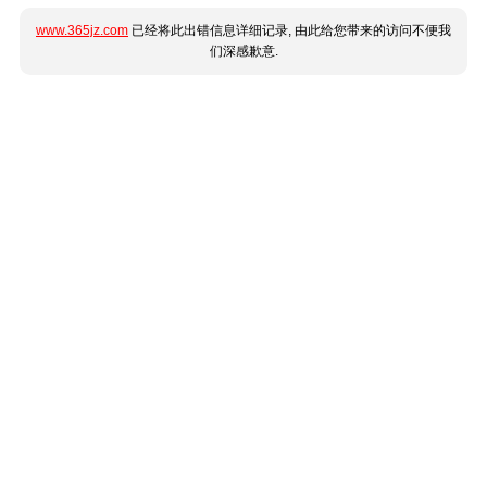
www.365jz.com
已经将此出错信息详细记录, 由此给您带来的访问不便我
们深感歉意.