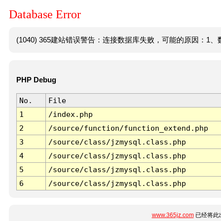
Database Error
(1040) 365建站错误警告：连接数据库失败，可能的原因：1、数
PHP Debug
No.
File
1
/index.php
2
/source/function/function_extend.php
3
/source/class/jzmysql.class.php
4
/source/class/jzmysql.class.php
5
/source/class/jzmysql.class.php
6
/source/class/jzmysql.class.php
www.365jz.com
已经将此