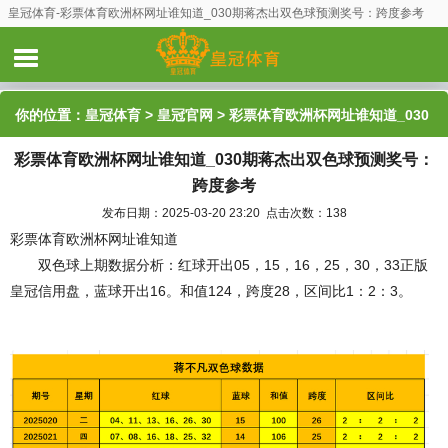
皇冠体育-彩票体育欧洲杯网址谁知道_030期蒋杰出双色球预测奖号：跨度参考
你的位置：
皇冠体育
>
皇冠官网
> 彩票体育欧洲杯网址谁知道_030
彩票体育欧洲杯网址谁知道_030期蒋杰出双色球预测奖号：
期蒋杰出双色球预测奖号：跨度参考
跨度参考
发布日期：2025-03-20 23:20 点击次数：138
彩票体育欧洲杯网址谁知道
双色球上期数据分析：红球开出05，15，16，25，30，33正版
皇冠信用盘，蓝球开出16。和值124，跨度28，区间比1：2：3。