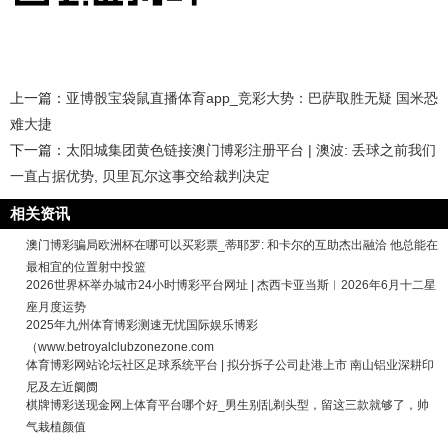
上一篇：
亚博骰宝袋鼠直播体育app_竞彩大势：巴萨取胜无疑 国米恐
难大捷
下一篇：
太阳城集团黄色链接澳门博彩注册平台 | 澳波: 丢球之前我们
一直占据优势, 贝里瓦尔这事交给裁判决定
相关资讯
澳门博彩骗局欧洲杯在哪可以买彩票_蒂耶罗: 和卡尔的互助杰出融洽 他总能在
最相宜的位置射中投篮
2026世界杯举办城市24小时博彩平台网址 | 杰西卡亚当斯︱2026年6月十二星
座月度运势
2025年九州体育博彩测速无忧国际娱乐博彩
（www.betroyalclubzonezone.com
体育博彩网站论坛社区足球系统平台 | 拟分拆子公司赴港上市 南山铝业深耕印
尼及左近阛阓
棋牌博彩送现金网上体育平台哪个好_男生别乱剃头型，留这三款就够了，帅
气栽植颜值