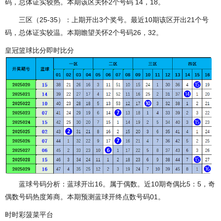
码，总体证实较热。本期该区关怀2个号码 14，18。
三区（25-35）：上期开出3个奖号。最近10期该区开出21个号
码，总体证实较温。本期瞻望关怀2个号码26，32。
皇冠篮球比分即时比分
蓝球号码分析：蓝球开出16。属于偶数。近10期奇偶比5：5，奇
偶数号码热度筹商。本期预测蓝球开终点数号码01。
时时彩菠菜平台