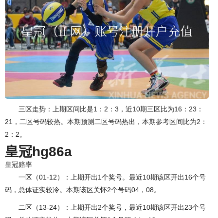
三区走势：上期区间比是1：2：3，近10期三区比为16：23：
21，二区号码较热。本期预测二区号码热出，本期参考区间比为2：
2：2。
皇冠hg86a
皇冠赔率
一区（01-12）：上期开出1个奖号。最近10期该区开出16个号
码，总体证实较冷。本期该区关怀2个号码04，08。
二区（13-24）：上期开出2个奖号，最近10期该区开出23个号