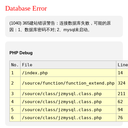
Database Error
(1040) 365建站错误警告：连接数据库失败，可能的原
因：1、数据库密码不对; 2、mysql未启动。
PHP Debug
No.
File
Line
1
/index.php
14
2
/source/function/function_extend.php
324
3
/source/class/jzmysql.class.php
211
4
/source/class/jzmysql.class.php
62
5
/source/class/jzmysql.class.php
94
6
/source/class/jzmysql.class.php
76