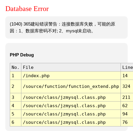
Database Error
(1040) 365建站错误警告：连接数据库失败，可能的原
因：1、数据库密码不对; 2、mysql未启动。
PHP Debug
No.
File
Line
1
/index.php
14
2
/source/function/function_extend.php
324
3
/source/class/jzmysql.class.php
211
4
/source/class/jzmysql.class.php
62
5
/source/class/jzmysql.class.php
94
6
/source/class/jzmysql.class.php
76