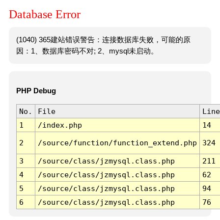
Database Error
(1040) 365建站错误警告：连接数据库失败，可能的原
因：1、数据库密码不对; 2、mysql未启动。
PHP Debug
No.
File
Line
1
/index.php
14
2
/source/function/function_extend.php
324
3
/source/class/jzmysql.class.php
211
4
/source/class/jzmysql.class.php
62
5
/source/class/jzmysql.class.php
94
6
/source/class/jzmysql.class.php
76