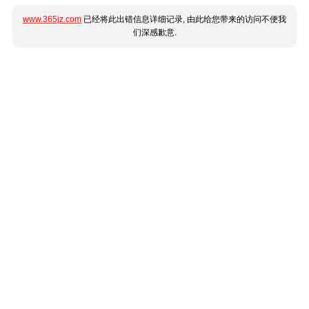
www.365jz.com
已经将此出错信息详细记录, 由此给您带来的访问不便我
们深感歉意.