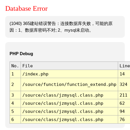
Database Error
(1040) 365建站错误警告：连接数据库失败，可能的原
因：1、数据库密码不对; 2、mysql未启动。
PHP Debug
No.
File
Line
1
/index.php
14
2
/source/function/function_extend.php
324
3
/source/class/jzmysql.class.php
211
4
/source/class/jzmysql.class.php
62
5
/source/class/jzmysql.class.php
94
6
/source/class/jzmysql.class.php
76