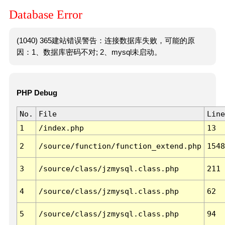
Database Error
(1040) 365建站错误警告：连接数据库失败，可能的原
因：1、数据库密码不对; 2、mysql未启动。
PHP Debug
No.
File
Line
1
/index.php
13
2
/source/function/function_extend.php
1548
3
/source/class/jzmysql.class.php
211
4
/source/class/jzmysql.class.php
62
5
/source/class/jzmysql.class.php
94