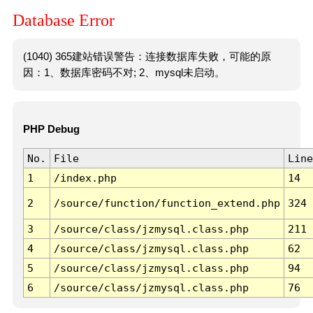
Database Error
(1040) 365建站错误警告：连接数据库失败，可能的原
因：1、数据库密码不对; 2、mysql未启动。
PHP Debug
No.
File
Line
1
/index.php
14
2
/source/function/function_extend.php
324
3
/source/class/jzmysql.class.php
211
4
/source/class/jzmysql.class.php
62
5
/source/class/jzmysql.class.php
94
6
/source/class/jzmysql.class.php
76