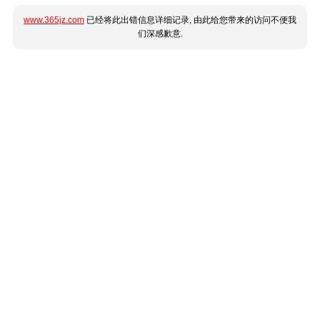
www.365jz.com
已经将此出错信息详细记录, 由此给您带来的访问不便我
们深感歉意.