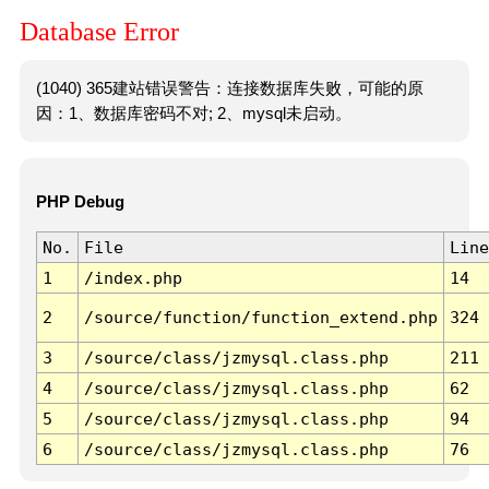
Database Error
(1040) 365建站错误警告：连接数据库失败，可能的原
因：1、数据库密码不对; 2、mysql未启动。
PHP Debug
No.
File
Line
1
/index.php
14
2
/source/function/function_extend.php
324
3
/source/class/jzmysql.class.php
211
4
/source/class/jzmysql.class.php
62
5
/source/class/jzmysql.class.php
94
6
/source/class/jzmysql.class.php
76