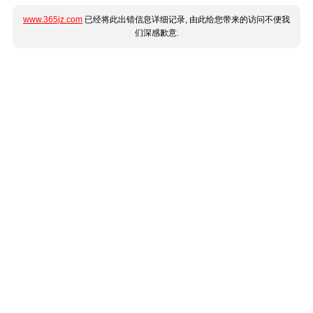
www.365jz.com
已经将此出错信息详细记录, 由此给您带来的访问不便我
们深感歉意.