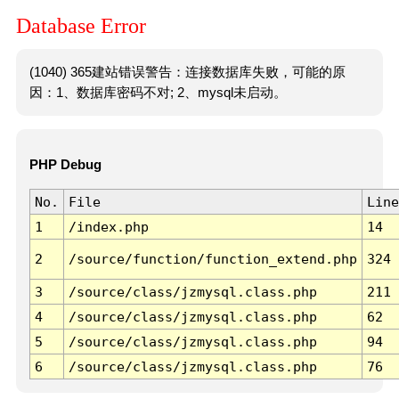
Database Error
(1040) 365建站错误警告：连接数据库失败，可能的原
因：1、数据库密码不对; 2、mysql未启动。
PHP Debug
No.
File
Line
1
/index.php
14
2
/source/function/function_extend.php
324
3
/source/class/jzmysql.class.php
211
4
/source/class/jzmysql.class.php
62
5
/source/class/jzmysql.class.php
94
6
/source/class/jzmysql.class.php
76