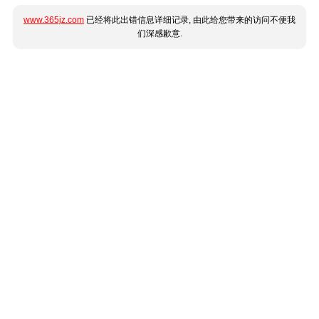
www.365jz.com
已经将此出错信息详细记录, 由此给您带来的访问不便我
们深感歉意.