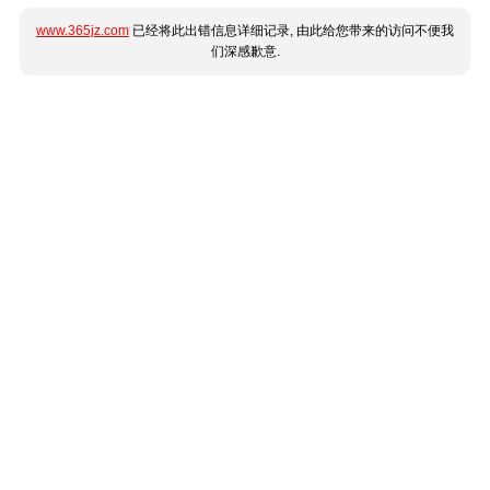
www.365jz.com
已经将此出错信息详细记录, 由此给您带来的访问不便我
们深感歉意.