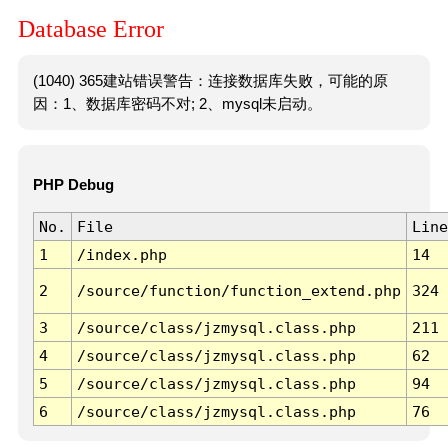
Database Error
(1040) 365建站错误警告：连接数据库失败，可能的原
因：1、数据库密码不对; 2、mysql未启动。
PHP Debug
No.
File
Line
1
/index.php
14
2
/source/function/function_extend.php
324
3
/source/class/jzmysql.class.php
211
4
/source/class/jzmysql.class.php
62
5
/source/class/jzmysql.class.php
94
6
/source/class/jzmysql.class.php
76